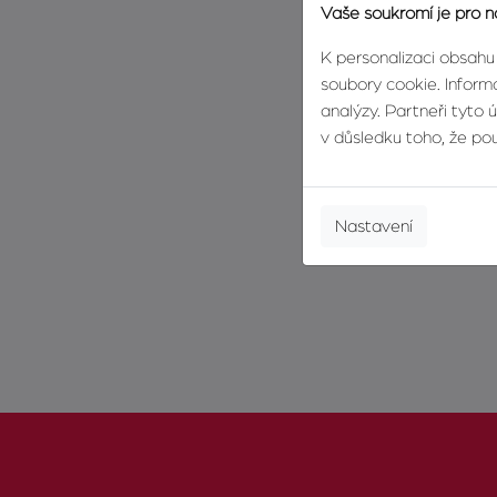
Vaše soukromí je pro n
K personalizaci obsahu
soubory cookie. Informa
analýzy. Partneři tyto 
v důsledku toho, že použ
Nastavení