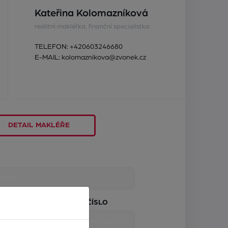
Kateřina Kolomazníková
realitní makléřka, finanční specialistka
TELEFON:
+420603246680
E-MAIL:
kolomaznikova@zvonek.cz
DETAIL MAKLÉŘE
TELEFONNÍ ČÍSLO