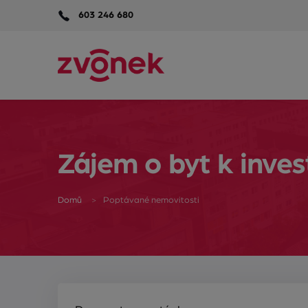
603 246 680
Zájem o byt k inves
Domů
Poptávané nemovitosti