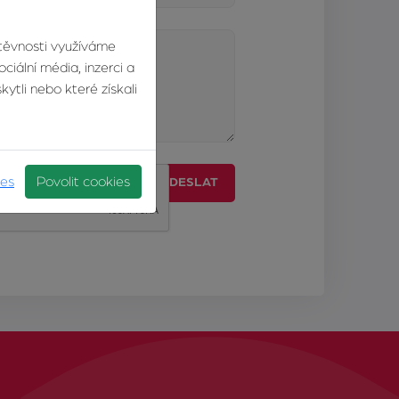
štěvnosti využíváme
ciální média, inzerci a
ytli nebo které získali
ies
Povolit cookies
ODESLAT