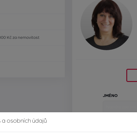
000 Kč za nemovitost
JMÉNO
 a osobních údajů
E-MAIL