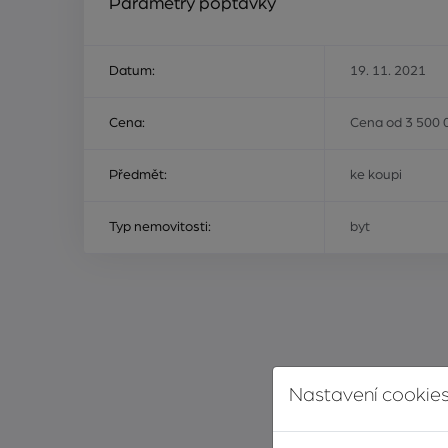
Parametry poptávky
Datum:
19. 11. 2021
Cena:
Cena od 3 500 
Předmět:
ke koupi
Typ nemovitosti:
byt
Nastavení cookies