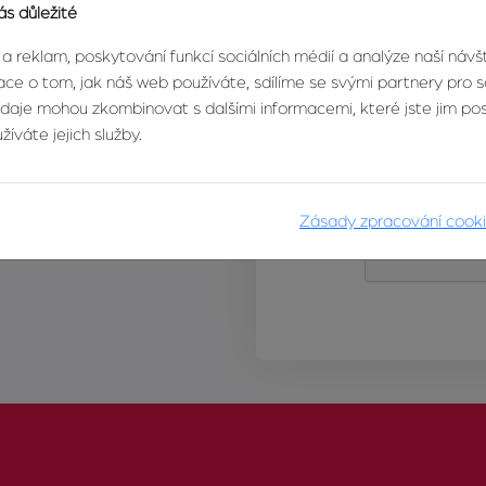
ás důležité
 a reklam, poskytování funkcí sociálních médií a analýze naší náv
ce o tom, jak náš web používáte, sdílíme se svými partnery pro so
údaje mohou zkombinovat s dalšími informacemi, které jste jim posk
íváte jejich služby.
Zásady zpracování cook