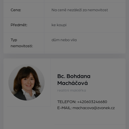
Cena:
Na ceně nezáleží za nemovitost
Předmět:
ke koupi
Typ
dům nebo vila
nemovitosti:
Bc. Bohdana
Macháčová
realitní makléřka
TELEFON:
+420603246680
E-MAIL:
machacova@zvonek.cz