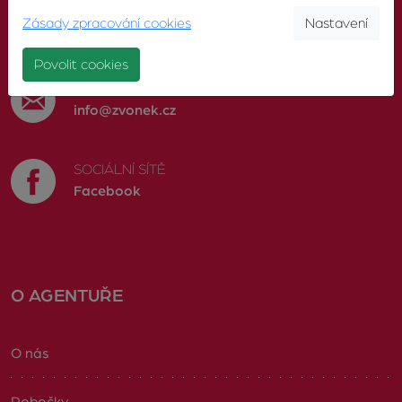
TELEFON
Zásady zpracování cookies
Nastavení
603 246 680
Povolit cookies
E-MAIL
info@zvonek.cz
SOCIÁLNÍ SÍTĚ
Facebook
O AGENTUŘE
O nás