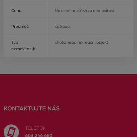
Cena:
Na ceně nezáleží za nemovitost
Předmět:
ke koupi
Typ
chata nebo rekreační objekt
nemovitosti:
KONTAKTUJTE NÁS
TELEFON
603 246 680