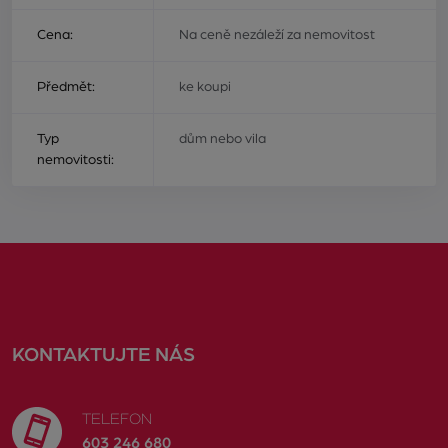
Cena:
Na ceně nezáleží za nemovitost
Předmět:
ke koupi
Typ
dům nebo vila
nemovitosti:
KONTAKTUJTE NÁS
TELEFON
603 246 680