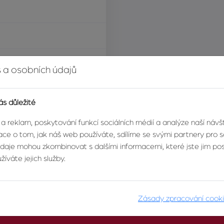
í za nemovitost
 a osobních údajů
ás důležité
 a reklam, poskytování funkcí sociálních médií a analýze naší náv
ce o tom, jak náš web používáte, sdílíme se svými partnery pro so
údaje mohou zkombinovat s dalšími informacemi, které jste jim posk
íváte jejich služby.
Zásady zpracování cook
O AGENTUŘE
PRO KLIENTY