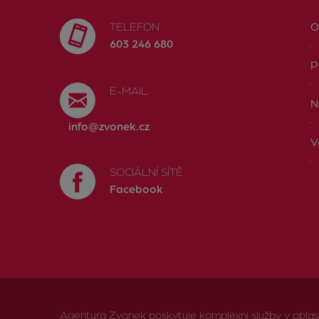
TELEFON
O
603 246 680
P
E-MAIL
N
info@zvonek.cz
V
SOCIÁLNÍ SÍTĚ
Facebook
Agentura Zvonek poskytuje komplexní služby v oblasti 