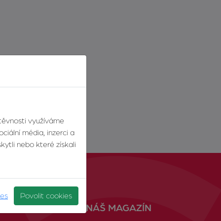
štěvnosti využíváme
ciální média, inzerci a
ytli nebo které získali
ies
Povolit cookies
NÁŠ MAGAZÍN