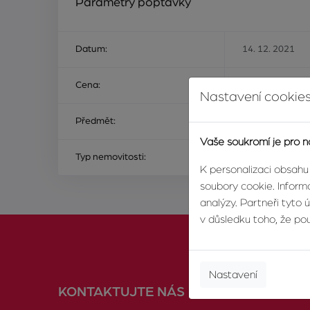
Parametry poptávky
Datum:
14. 12. 2021
Cena:
Na ceně nezálež
Nastavení cookies
Předmět:
ke koupi
Vaše soukromí je pro n
Typ nemovitosti:
pozemek
K personalizaci obsahu
soubory cookie. Informa
analýzy. Partneři tyto 
v důsledku toho, že použ
Nastavení
KONTAKTUJTE NÁS