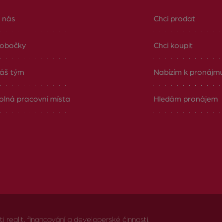
 nás
Chci prodat
obočky
Chci koupit
áš tým
Nabízím k pronájm
olná pracovní místa
Hledám pronájem
realit, financování a developerské činnosti.