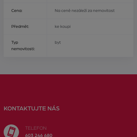
Cena:
Na ceně nezáleží za nemovitost
Předmět:
ke koupi
Typ
byt
nemovitosti:
KONTAKTUJTE NÁS
TELEFON
603 246 680