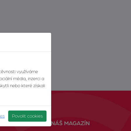
štěvnosti využíváme
ciální média, inzerci a
ytli nebo které získali
ies
Povolit cookies
NÁŠ MAGAZÍN