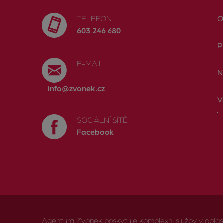
TELEFON
O
603 246 680
P
E-MAIL
N
info@zvonek.cz
V
SOCIÁLNÍ SÍTĚ
Facebook
Agentura Zvonek poskytuje komplexní služby v oblasti 