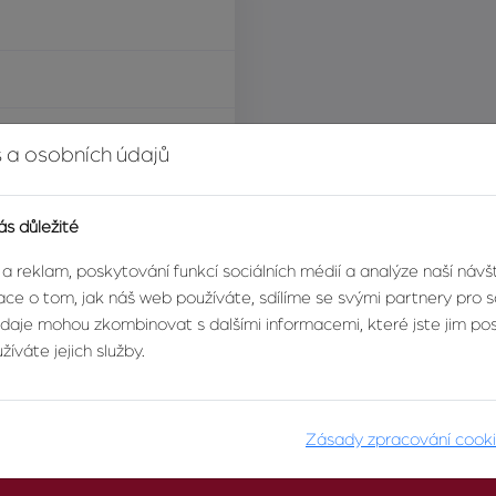
í za nemovitost
 a osobních údajů
ás důležité
 a reklam, poskytování funkcí sociálních médií a analýze naší náv
ce o tom, jak náš web používáte, sdílíme se svými partnery pro so
údaje mohou zkombinovat s dalšími informacemi, které jste jim posk
íváte jejich služby.
Zásady zpracování cook
O AGENTUŘE
PRO KLIENTY