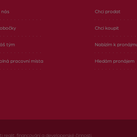
 nás
Chci prodat
obočky
Chci koupit
áš tým
Nabízím k pronájm
olná pracovní místa
Hledám pronájem
realit, financování a developerské činnosti.