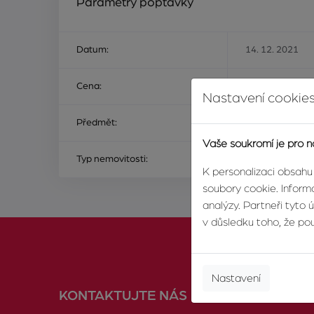
Parametry poptávky
Datum:
14. 12. 2021
Cena:
Na ceně nezálež
Nastavení cookies
Předmět:
ke koupi
Vaše soukromí je pro n
Typ nemovitosti:
dům nebo vila
K personalizaci obsahu
soubory cookie. Informa
analýzy. Partneři tyto 
v důsledku toho, že použ
Nastavení
KONTAKTUJTE NÁS