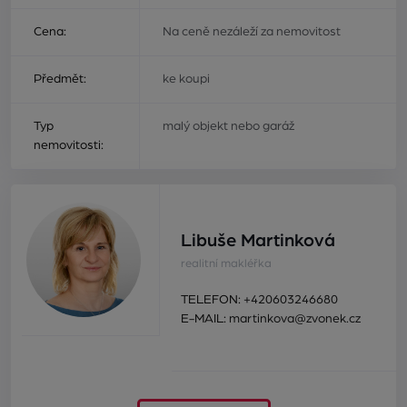
Cena:
Na ceně nezáleží za nemovitost
Předmět:
ke koupi
Typ
malý objekt nebo garáž
nemovitosti:
Libuše Martinková
realitní makléřka
TELEFON:
+420603246680
E-MAIL:
martinkova@zvonek.cz