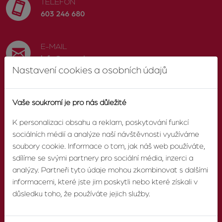
TELEFON
603 246 680
E-MAIL
info@zvonek.cz
Nastavení cookies a osobních údajů
SOCIÁLNÍ SÍTĚ
Vaše soukromí je pro nás důležité
Facebook
K personalizaci obsahu a reklam, poskytování funkcí
sociálních médií a analýze naší návštěvnosti využíváme
soubory cookie. Informace o tom, jak náš web používáte,
sdílíme se svými partnery pro sociální média, inzerci a
O AGENTUŘE
analýzy. Partneři tyto údaje mohou zkombinovat s dalšími
informacemi, které jste jim poskytli nebo které získali v
O nás
důsledku toho, že používáte jejich služby.
Pobočky