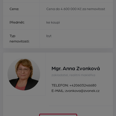
Cena:
Cena do 4 600 000 Kč za nemovitost
Předmět:
ke koupi
Typ
byt
nemovitosti:
Mgr. Anna Zvonková
zakladatel, realitní makléřka
TELEFON:
+420603246680
E-MAIL:
zvonkova@zvonek.cz