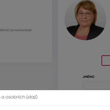
000 Kč za nemovitost
JMÉNO
 a osobních údajů
E-MAIL