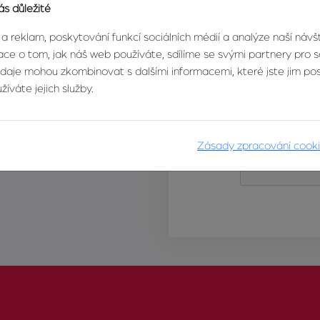
ás důležité
 a reklam, poskytování funkcí sociálních médií a analýze naší náv
ce o tom, jak náš web používáte, sdílíme se svými partnery pro so
údaje mohou zkombinovat s dalšími informacemi, které jste jim posk
íváte jejich služby.
Zásady zpracování cook