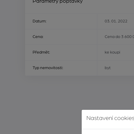
Parametry poptávky
Datum:
03. 01. 2022
Cena:
Cena do 3 600 
Předmět:
ke koupi
Typ nemovitosti:
byt
Nastavení cookies