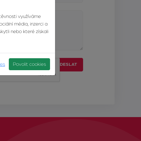
štěvnosti využíváme
ciální média, inzerci a
ytli nebo které získali
ies
Povolit cookies
ODESLAT