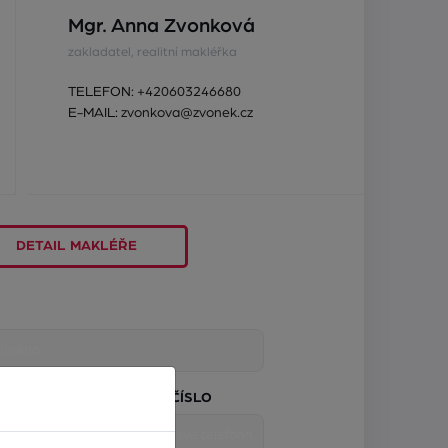
Mgr. Anna Zvonková
zakladatel, realitní makléřka
TELEFON:
+420603246680
E-MAIL:
zvonkova@zvonek.cz
DETAIL MAKLÉŘE
TELEFONNÍ ČÍSLO