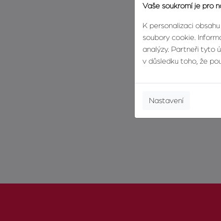
Vaše soukromí je pro n
K personalizaci obsahu
soubory cookie. Informa
analýzy. Partneři tyto 
v důsledku toho, že použ
Nastavení