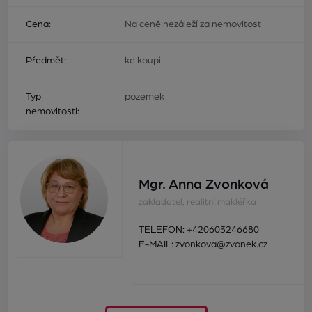
Cena:
Na ceně nezáleží za nemovitost
Předmět:
ke koupi
Typ
pozemek
nemovitosti:
Mgr. Anna Zvonková
zakladatel, realitní makléřka
TELEFON:
+420603246680
E-MAIL:
zvonkova@zvonek.cz