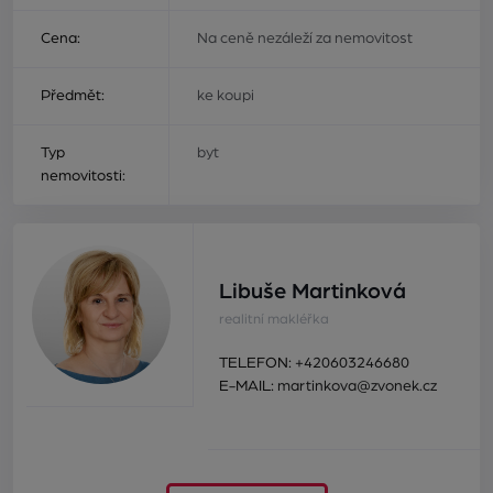
Cena:
Na ceně nezáleží za nemovitost
Předmět:
ke koupi
Typ
byt
nemovitosti:
Libuše Martinková
realitní makléřka
TELEFON:
+420603246680
E-MAIL:
martinkova@zvonek.cz