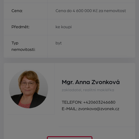
Cena:
Cena do 4 600 000 Kč za nemovitost
Předmět:
ke koupi
Typ
byt
nemovitosti:
Mgr. Anna Zvonková
zakladatel, realitní makléřka
TELEFON:
+420603246680
E-MAIL:
zvonkova@zvonek.cz