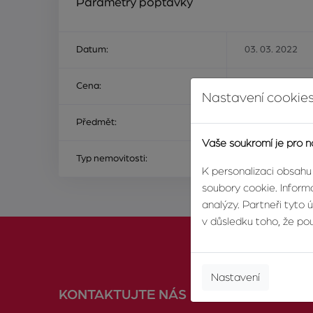
Parametry poptávky
Datum:
03. 03. 2022
Cena:
Na ceně nezálež
Nastavení cookies
Předmět:
ke koupi
Vaše soukromí je pro n
Typ nemovitosti:
byt
K personalizaci obsahu
soubory cookie. Informa
analýzy. Partneři tyto 
v důsledku toho, že použ
Nastavení
KONTAKTUJTE NÁS