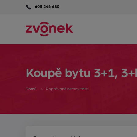
603 246 680
Koupě bytu 3+1, 3+k
Domů
Poptávané nemovitosti