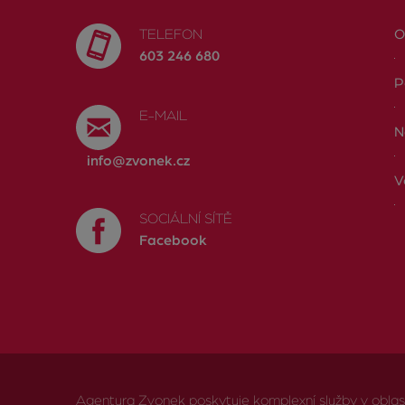
TELEFON
O
603 246 680
P
E-MAIL
N
info@zvonek.cz
V
SOCIÁLNÍ SÍTĚ
Facebook
Agentura Zvonek poskytuje komplexní služby v oblasti 