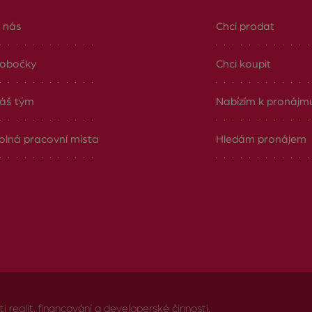
 nás
Chci prodat
obočky
Chci koupit
áš tým
Nabízím k pronájm
olná pracovní místa
Hledám pronájem
realit, financování a developerské činnosti.