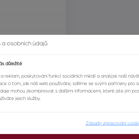
í za nemovitost
 a osobních údajů
ás důležité
 a reklam, poskytování funkcí sociálních médií a analýze naší náv
ce o tom, jak náš web používáte, sdílíme se svými partnery pro so
údaje mohou zkombinovat s dalšími informacemi, které jste jim posk
íváte jejich služby.
Zásady zpracování cook
O AGENTUŘE
PRO KLIENTY