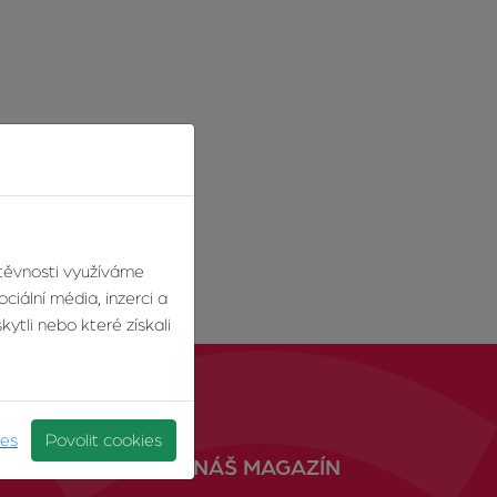
štěvnosti využíváme
ciální média, inzerci a
ytli nebo které získali
ies
Povolit cookies
NÁŠ MAGAZÍN