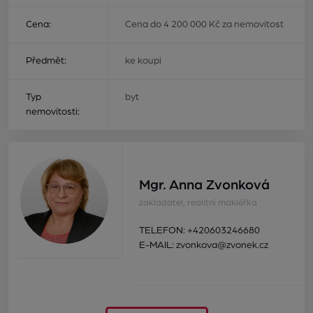
Cena:
Cena do 4 200 000 Kč za nemovitost
Předmět:
ke koupi
Typ
byt
nemovitosti:
Mgr. Anna Zvonková
zakladatel, realitní makléřka
TELEFON:
+420603246680
E-MAIL:
zvonkova@zvonek.cz