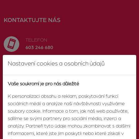
KONTAKTUJTE NÁS
TELEFON
603 246 680
Nastavení cookies a osobních údajů
E-MAIL
info@zvonek.cz
Vaše soukromí je pro nás důležité
SOCIÁLNÍ SÍTĚ
K personalizaci obsahu a reklam, poskytování funkcí
Facebook
sociálních médií a analýze naší návštěvnosti využíváme
soubory cookie. Informace o tom, jak náš web používáte,
sdílíme se svými partnery pro sociální média, inzerci a
analýzy. Partneři tyto údaje mohou zkombinovat s dalšími
informacemi, které jste jim poskytli nebo které získali v