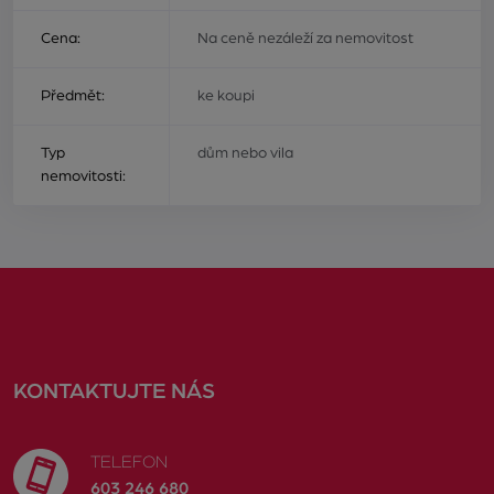
Cena:
Na ceně nezáleží za nemovitost
Předmět:
ke koupi
Typ
dům nebo vila
nemovitosti:
KONTAKTUJTE NÁS
TELEFON
603 246 680