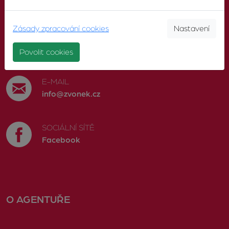
KONTAKTUJTE NÁS
Zásady zpracování cookies
Nastavení
TELEFON
603 246 680
Povolit cookies
E-MAIL
info@zvonek.cz
SOCIÁLNÍ SÍTĚ
Facebook
O AGENTUŘE