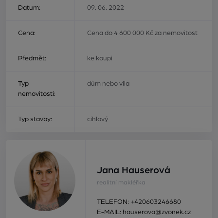
Datum:
09. 06. 2022
Cena:
Cena do 4 600 000 Kč za nemovitost
Předmět:
ke koupi
Typ
dům nebo vila
nemovitosti:
Typ stavby:
cihlový
Jana Hauserová
realitní makléřka
TELEFON:
+420603246680
E-MAIL:
hauserova@zvonek.cz