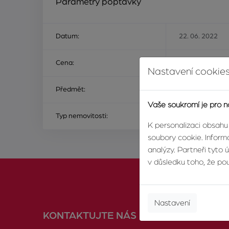
Parametry poptávky
Datum:
22. 06. 2022
Cena:
Na ceně nezálež
Nastavení cookies
Předmět:
ke koupi
Vaše soukromí je pro n
Typ nemovitosti:
chata nebo rekr
K personalizaci obsahu
soubory cookie. Informa
analýzy. Partneři tyto 
v důsledku toho, že použ
Nastavení
KONTAKTUJTE NÁS