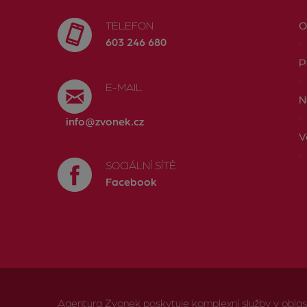
TELEFON
O
603 246 680
P
E-MAIL
N
info@zvonek.cz
V
SOCIÁLNÍ SÍTĚ
Facebook
Agentura Zvonek poskytuje komplexní služby v oblasti 