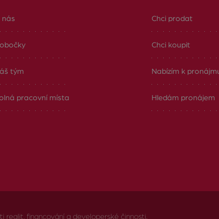
 nás
Chci prodat
obočky
Chci koupit
áš tým
Nabízím k pronájm
olná pracovní místa
Hledám pronájem
realit, financování a developerské činnosti.