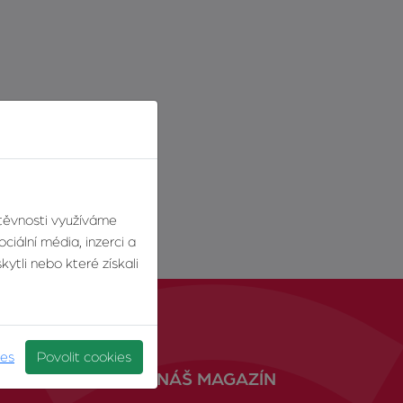
štěvnosti využíváme
ciální média, inzerci a
ytli nebo které získali
ies
Povolit cookies
NÁŠ MAGAZÍN