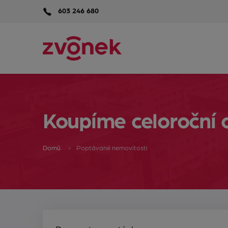
603 246 680
Koupíme celoroční c
Domů
Poptávané nemovitosti