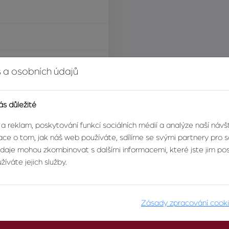
í za nemovitost
 a osobních údajů
ás důležité
eační objekt
 a reklam, poskytování funkcí sociálních médií a analýze naší náv
ce o tom, jak náš web používáte, sdílíme se svými partnery pro so
údaje mohou zkombinovat s dalšími informacemi, které jste jim posk
íváte jejich služby.
Zásady zpracování cook
O AGENTUŘE
PRO KLIENTY