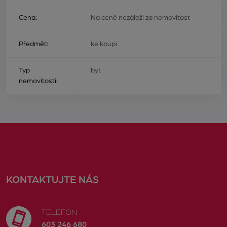
Cena:
Na ceně nezáleží za nemovitost
Předmět:
ke koupi
Typ
byt
nemovitosti:
KONTAKTUJTE NÁS
TELEFON
603 246 680