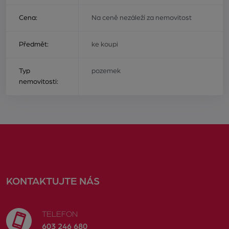
Cena:
Na ceně nezáleží za nemovitost
Předmět:
ke koupi
Typ
pozemek
nemovitosti:
KONTAKTUJTE NÁS
TELEFON
603 246 680