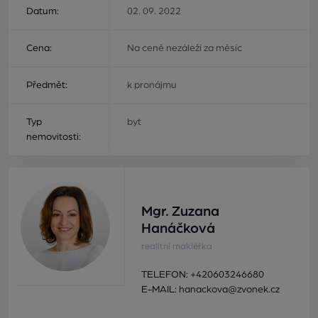
Datum:
02. 09. 2022
Cena:
Na ceně nezáleží za měsíc
Předmět:
k pronájmu
Typ
byt
nemovitosti:
Mgr. Zuzana
Hanáčková
realitní makléřka
TELEFON:
+420603246680
E-MAIL:
hanackova@zvonek.cz