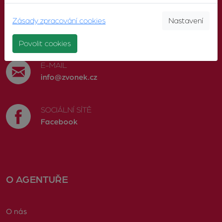
Zásady zpracování cookies
Nastavení
TELEFON
603 246 680
Povolit cookies
E-MAIL
info@zvonek.cz
SOCIÁLNÍ SÍTĚ
Facebook
O AGENTUŘE
O nás