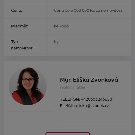
Cena:
Cena do 3 000 000 Kč za nemovitost
Předmět:
ke koupi
Typ
byt
nemovitosti:
Mgr. Eliška Zvonková
realitní makléř
TELEFON:
+420603246680
E-MAIL:
eliska@zvonek.cz