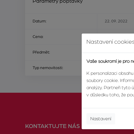
Parametry poptávky
Datum:
22. 09. 2022
Cena:
Cena od 1 000 
Nastavení cookies
Předmět:
ke koupi
Vaše soukromí je pro n
Typ nemovitosti:
pozemek
K personalizaci obsahu
soubory cookie. Informa
analýzy. Partneři tyto 
v důsledku toho, že použ
Nastavení
KONTAKTUJTE NÁS