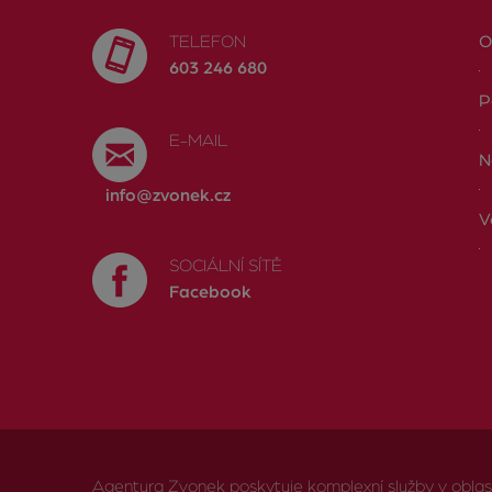
TELEFON
O
603 246 680
P
E-MAIL
N
info@zvonek.cz
V
SOCIÁLNÍ SÍTĚ
Facebook
Agentura Zvonek poskytuje komplexní služby v oblasti 