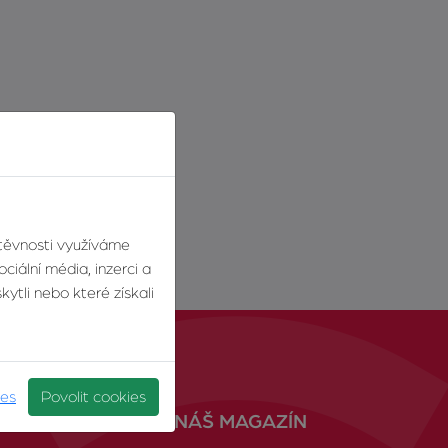
štěvnosti využíváme
ciální média, inzerci a
ytli nebo které získali
ies
Povolit cookies
NÁŠ MAGAZÍN