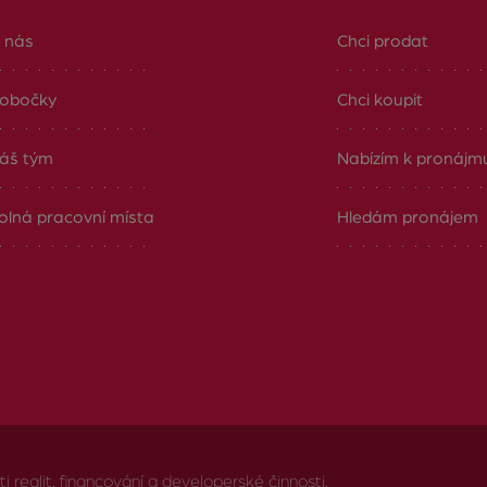
 nás
Chci prodat
obočky
Chci koupit
áš tým
Nabízím k pronájm
olná pracovní místa
Hledám pronájem
realit, financování a developerské činnosti.