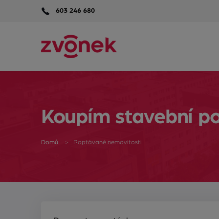
603 246 680
Koupím stavební p
Domů
Poptávané nemovitosti