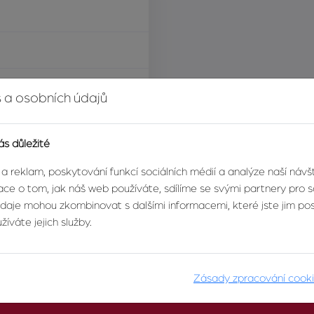
000 Kč za nemovitost
 a osobních údajů
ás důležité
 a reklam, poskytování funkcí sociálních médií a analýze naší náv
ce o tom, jak náš web používáte, sdílíme se svými partnery pro so
údaje mohou zkombinovat s dalšími informacemi, které jste jim posk
íváte jejich služby.
Zásady zpracování cook
O AGENTUŘE
PRO KLIENTY