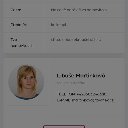
Cena:
Na ceně nezáleží za nemovitost
Předmět:
ke koupi
Typ
chata nebo rekreační objekt
nemovitosti:
Libuše Martinková
realitní makléřka
TELEFON:
+420603246680
E-MAIL:
martinkova@zvonek.cz