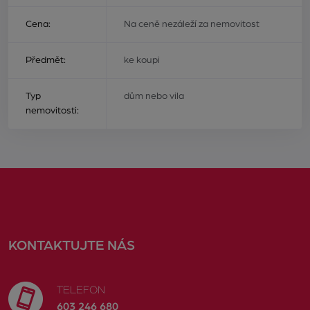
Cena:
Na ceně nezáleží za nemovitost
Předmět:
ke koupi
Typ
dům nebo vila
nemovitosti:
KONTAKTUJTE NÁS
TELEFON
603 246 680