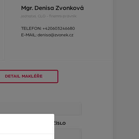
Mgr. Denisa Zvonková
jednatel, CLO - firemní právník
TELEFON:
+420603246680
E-MAIL:
denisa@zvonek.cz
DETAIL MAKLÉŘE
TELEFONNÍ ČÍSLO