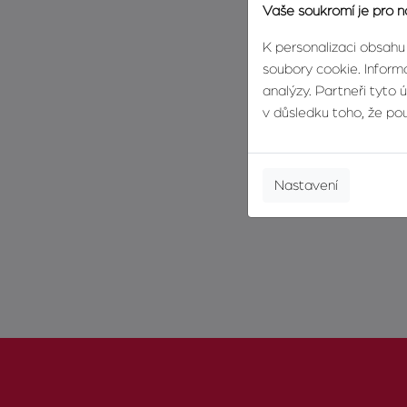
Vaše soukromí je pro n
K personalizaci obsahu
soubory cookie. Informa
analýzy. Partneři tyto 
v důsledku toho, že použ
Nastavení