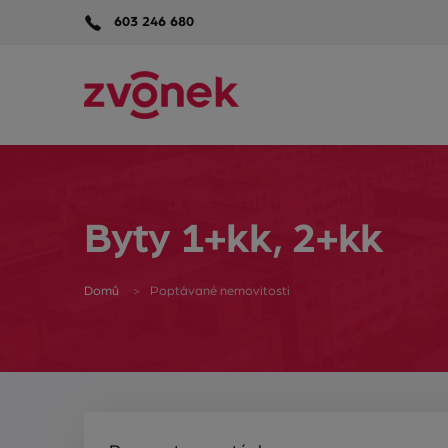
603 246 680
Byty 1+kk, 2+kk
Domů
Poptávané nemovitosti