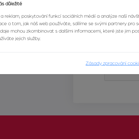
ás důležité
 a reklam, poskytování funkcí sociálních médií a analýze naší náv
ce o tom, jak náš web používáte, sdílíme se svými partnery pro so
údaje mohou zkombinovat s dalšími informacemi, které jste jim posk
íváte jejich služby.
Zásady zpracování cook