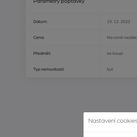
Parametry poptávky
Datum:
15. 12. 2022
Cena:
Na ceně nezálež
Předmět:
ke koupi
Typ nemovitosti:
byt
Nastavení cookies