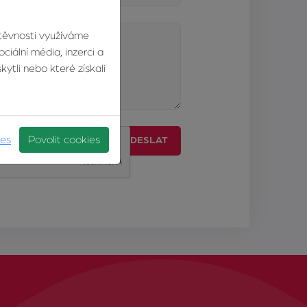
štěvnosti využíváme
ciální média, inzerci a
ytli nebo které získali
ies
Povolit cookies
ODESLAT