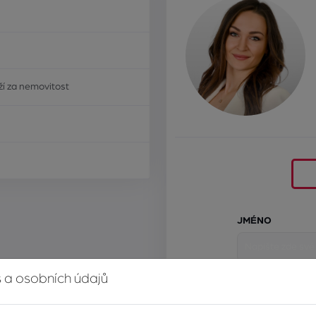
í za nemovitost
JMÉNO
 a osobních údajů
E-MAIL