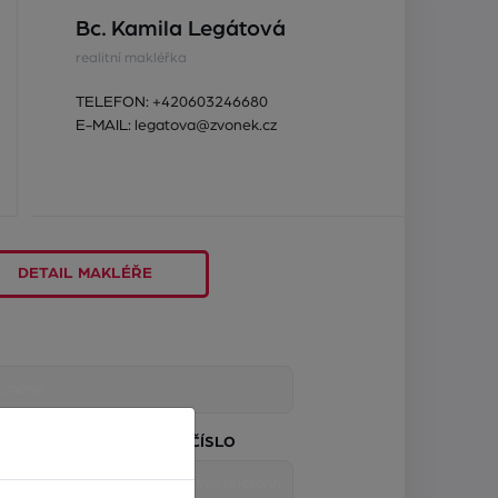
Bc. Kamila Legátová
realitní makléřka
TELEFON:
+420603246680
E-MAIL:
legatova@zvonek.cz
DETAIL MAKLÉŘE
TELEFONNÍ ČÍSLO