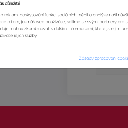
ás důležité
 a reklam, poskytování funkcí sociálních médií a analýze naší náv
ce o tom, jak náš web používáte, sdílíme se svými partnery pro so
údaje mohou zkombinovat s dalšími informacemi, které jste jim posk
íváte jejich služby.
Zásady zpracování cook