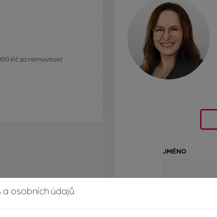
000 Kč za nemovitost
JMÉNO
 a osobních údajů
E-MAIL