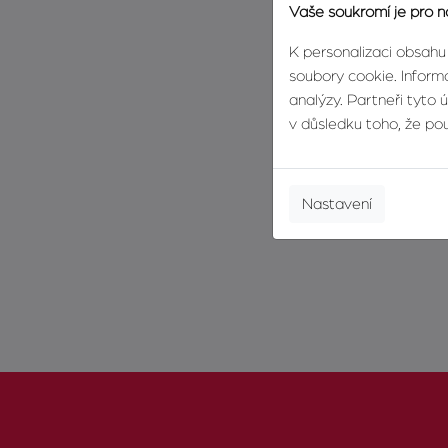
Vaše soukromí je pro n
K personalizaci obsahu
soubory cookie. Informa
analýzy. Partneři tyto 
v důsledku toho, že použ
Nastavení