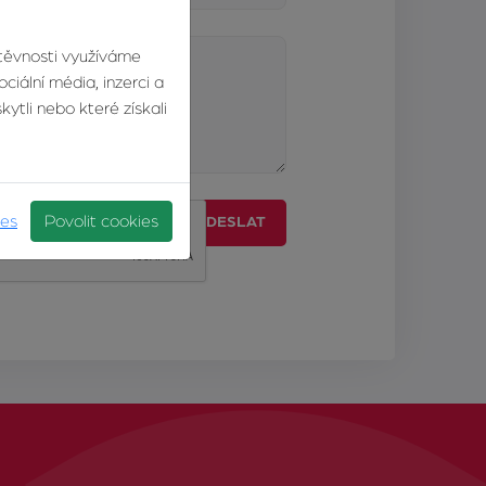
štěvnosti využíváme
ciální média, inzerci a
ytli nebo které získali
ies
Povolit cookies
ODESLAT