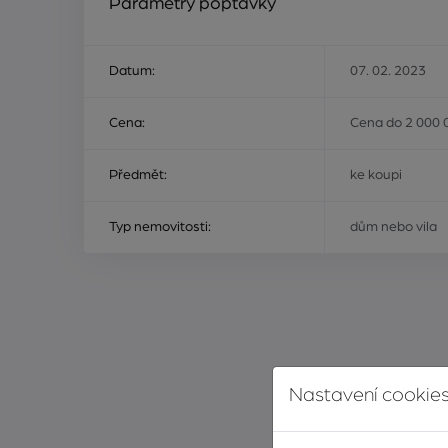
Parametry poptávky
Datum:
07. 02. 2023
Cena:
Cena do 2 000 
Předmět:
ke koupi
Typ nemovitosti:
dům nebo vila
Nastavení cookies