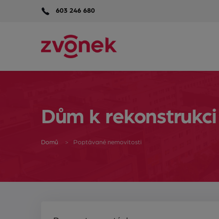
603 246 680
Dům k rekonstrukci
Domů
Poptávané nemovitosti