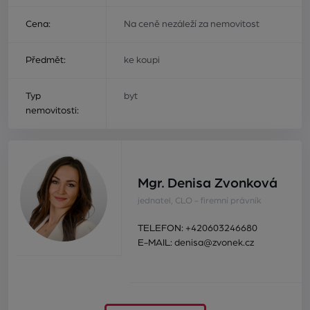
Cena:
Na ceně nezáleží za nemovitost
Předmět:
ke koupi
Typ
byt
nemovitosti:
Mgr. Denisa Zvonková
jednatel, CLO - firemní právník
TELEFON:
+420603246680
E-MAIL:
denisa@zvonek.cz