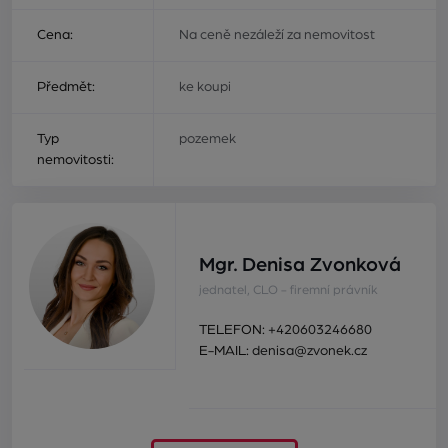
Cena:
Na ceně nezáleží za nemovitost
Předmět:
ke koupi
Typ
pozemek
nemovitosti:
Mgr. Denisa Zvonková
jednatel, CLO - firemní právník
TELEFON:
+420603246680
E-MAIL:
denisa@zvonek.cz