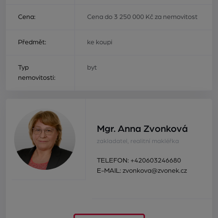
Cena:
Cena do 3 250 000 Kč za nemovitost
Předmět:
ke koupi
Typ
byt
nemovitosti:
Mgr. Anna Zvonková
zakladatel, realitní makléřka
TELEFON:
+420603246680
E-MAIL:
zvonkova@zvonek.cz