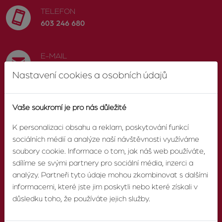
TELEFON
603 246 680
E-MAIL
info@zvonek.cz
Nastavení cookies a osobních údajů
SOCIÁLNÍ SÍTĚ
Vaše soukromí je pro nás důležité
Facebook
K personalizaci obsahu a reklam, poskytování funkcí
sociálních médií a analýze naší návštěvnosti využíváme
soubory cookie. Informace o tom, jak náš web používáte,
sdílíme se svými partnery pro sociální média, inzerci a
O AGENTUŘE
analýzy. Partneři tyto údaje mohou zkombinovat s dalšími
informacemi, které jste jim poskytli nebo které získali v
důsledku toho, že používáte jejich služby.
O nás