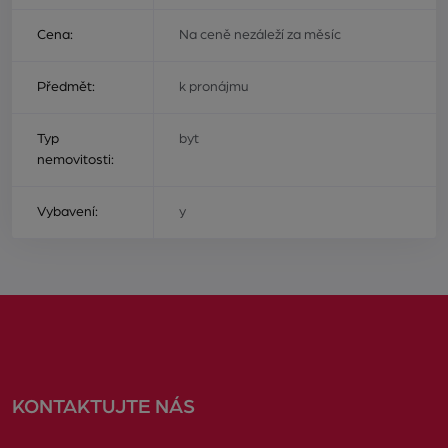
Cena:
Na ceně nezáleží za měsíc
Předmět:
k pronájmu
Typ
byt
nemovitosti:
Vybavení:
y
KONTAKTUJTE NÁS