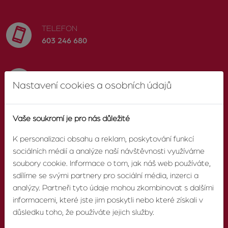
TELEFON
603 246 680
E-MAIL
Nastavení cookies a osobních údajů
info@zvonek.cz
Vaše soukromí je pro nás důležité
SOCIÁLNÍ SÍTĚ
Facebook
K personalizaci obsahu a reklam, poskytování funkcí
sociálních médií a analýze naší návštěvnosti využíváme
soubory cookie. Informace o tom, jak náš web používáte,
sdílíme se svými partnery pro sociální média, inzerci a
analýzy. Partneři tyto údaje mohou zkombinovat s dalšími
O AGENTUŘE
informacemi, které jste jim poskytli nebo které získali v
důsledku toho, že používáte jejich služby.
O nás