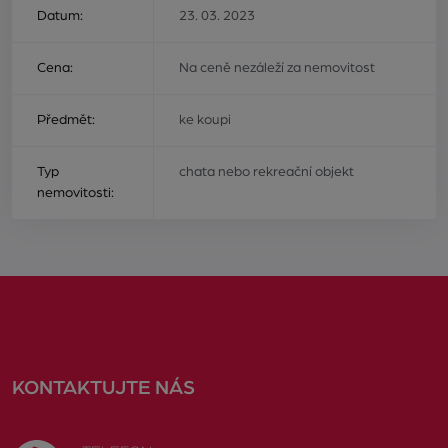
Datum:
23. 03. 2023
Cena:
Na ceně nezáleží za nemovitost
Předmět:
ke koupi
Typ
chata nebo rekreační objekt
nemovitosti:
KONTAKTUJTE NÁS