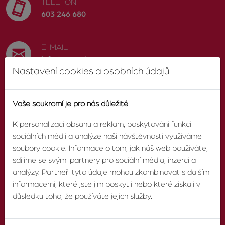
TELEFON
603 246 680
E-MAIL
info@zvonek.cz
Nastavení cookies a osobních údajů
SOCIÁLNÍ SÍTĚ
Vaše soukromí je pro nás důležité
Facebook
K personalizaci obsahu a reklam, poskytování funkcí
sociálních médií a analýze naší návštěvnosti využíváme
soubory cookie. Informace o tom, jak náš web používáte,
sdílíme se svými partnery pro sociální média, inzerci a
O AGENTUŘE
analýzy. Partneři tyto údaje mohou zkombinovat s dalšími
informacemi, které jste jim poskytli nebo které získali v
O nás
důsledku toho, že používáte jejich služby.
Pobočky