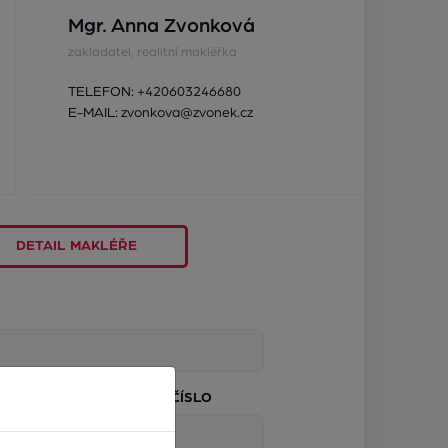
Mgr. Anna Zvonková
zakladatel, realitní makléřka
TELEFON:
+420603246680
E-MAIL:
zvonkova@zvonek.cz
DETAIL MAKLÉŘE
TELEFONNÍ ČÍSLO