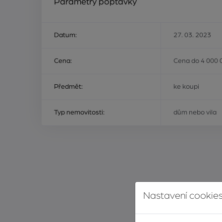
Parametry poptávky
Datum:
27. 03. 2023
Cena:
Cena do 4 000 
Předmět:
ke koupi
Typ nemovitosti:
dům nebo vila
Nastavení cookies