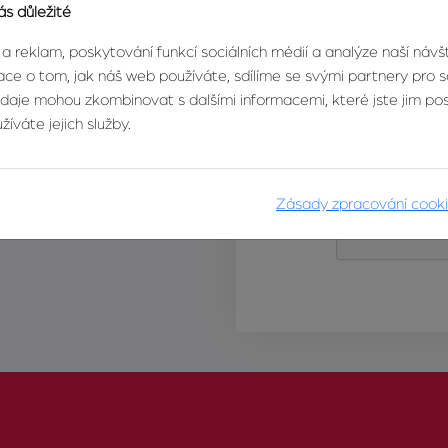
ás důležité
 a reklam, poskytování funkcí sociálních médií a analýze naší náv
ce o tom, jak náš web používáte, sdílíme se svými partnery pro so
údaje mohou zkombinovat s dalšími informacemi, které jste jim posk
íváte jejich služby.
Zásady zpracování cook