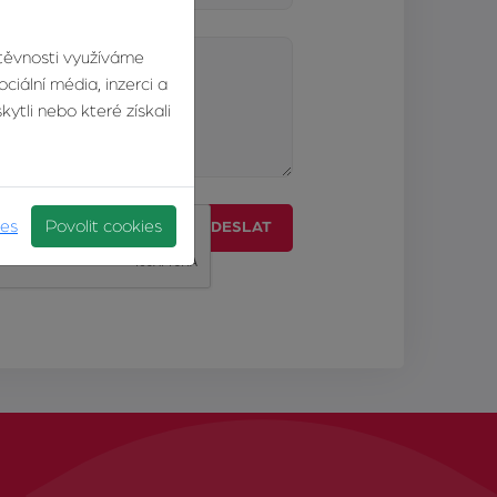
štěvnosti využíváme
ciální média, inzerci a
ytli nebo které získali
ies
Povolit cookies
ODESLAT