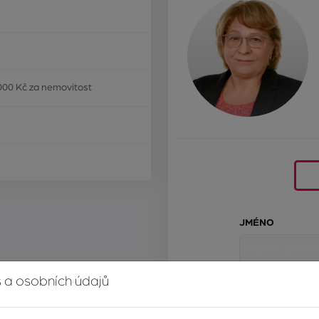
000 Kč za nemovitost
JMÉNO
 a osobních údajů
E-MAIL