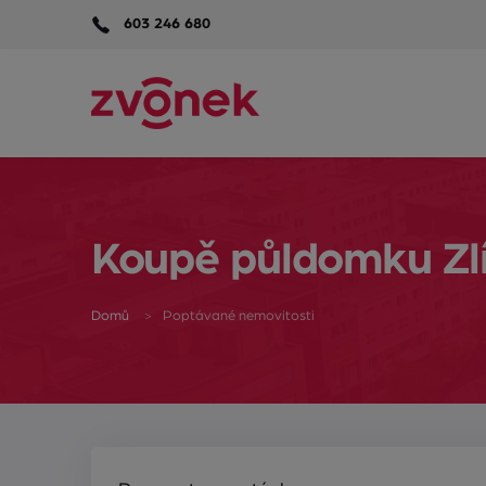
603 246 680
Koupě půldomku Zl
Domů
Poptávané nemovitosti