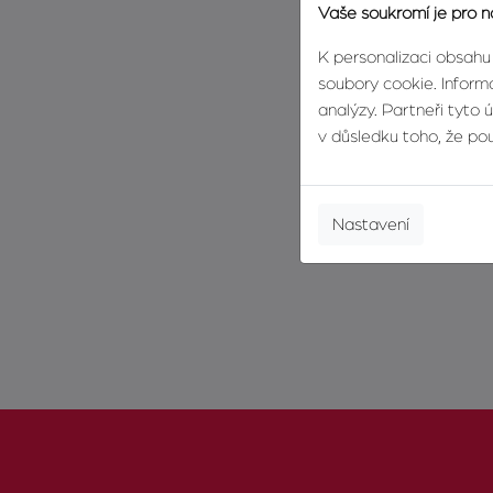
Vaše soukromí je pro n
K personalizaci obsahu
soubory cookie. Informa
analýzy. Partneři tyto 
v důsledku toho, že použ
Nastavení