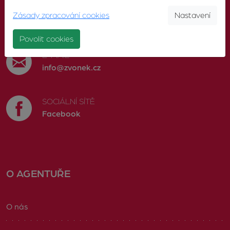
TELEFON
Zásady zpracování cookies
Nastavení
603 246 680
Povolit cookies
E-MAIL
info@zvonek.cz
SOCIÁLNÍ SÍTĚ
Facebook
O AGENTUŘE
O nás