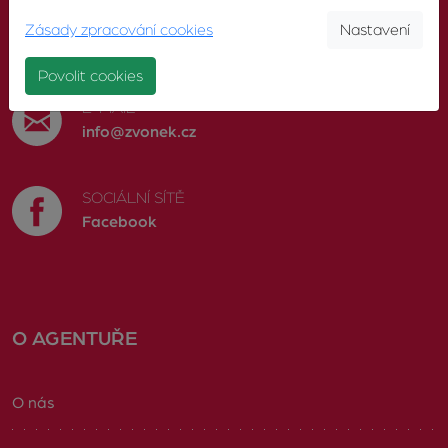
TELEFON
Zásady zpracování cookies
Nastavení
603 246 680
Povolit cookies
E-MAIL
info@zvonek.cz
SOCIÁLNÍ SÍTĚ
Facebook
O AGENTUŘE
O nás