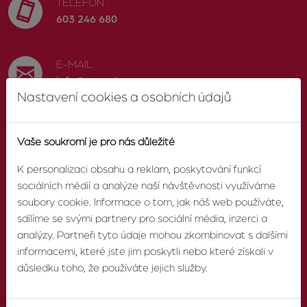
TELEFON
603 246 680
E-MAIL
info@zvonek.cz
Nastavení cookies a osobních údajů
SOCIÁLNÍ SÍTĚ
Vaše soukromí je pro nás důležité
Facebook
K personalizaci obsahu a reklam, poskytování funkcí
sociálních médií a analýze naší návštěvnosti využíváme
soubory cookie. Informace o tom, jak náš web používáte,
sdílíme se svými partnery pro sociální média, inzerci a
O AGENTUŘE
analýzy. Partneři tyto údaje mohou zkombinovat s dalšími
informacemi, které jste jim poskytli nebo které získali v
O nás
důsledku toho, že používáte jejich služby.
Pobočky