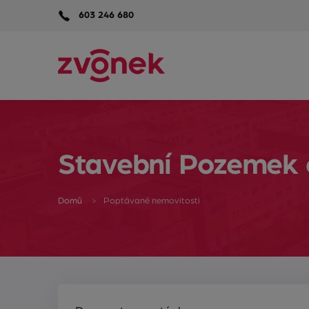
603 246 680
Stavební Pozemek o
Domů
Poptávané nemovitosti