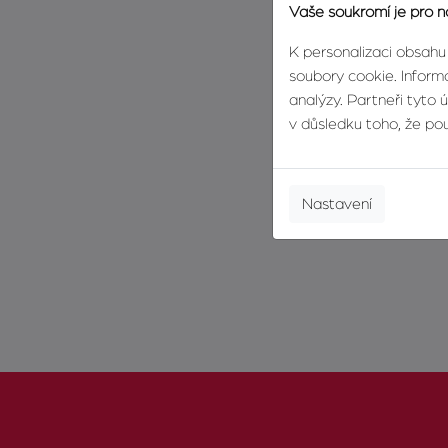
Vaše soukromí je pro n
K personalizaci obsahu
soubory cookie. Informa
analýzy. Partneři tyto 
v důsledku toho, že použ
Nastavení