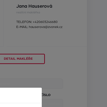
Jana Hauserová
realitní makléřka
TELEFON:
+420603246680
E-MAIL:
hauserova@zvonek.cz
DETAIL MAKLÉŘE
TELEFONNÍ ČÍSLO