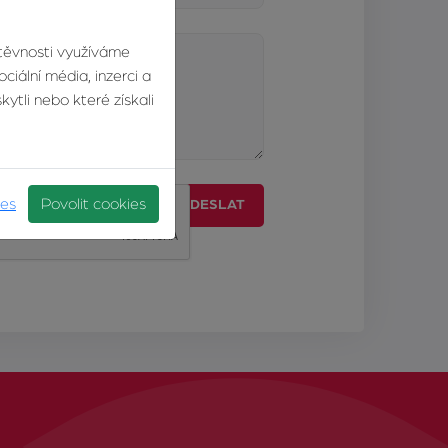
štěvnosti využíváme
ciální média, inzerci a
ytli nebo které získali
ies
Povolit cookies
ODESLAT