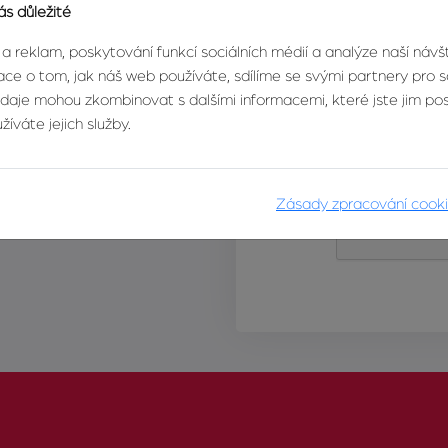
ás důležité
 a reklam, poskytování funkcí sociálních médií a analýze naší náv
ce o tom, jak náš web používáte, sdílíme se svými partnery pro so
údaje mohou zkombinovat s dalšími informacemi, které jste jim posk
íváte jejich služby.
Zásady zpracování cook