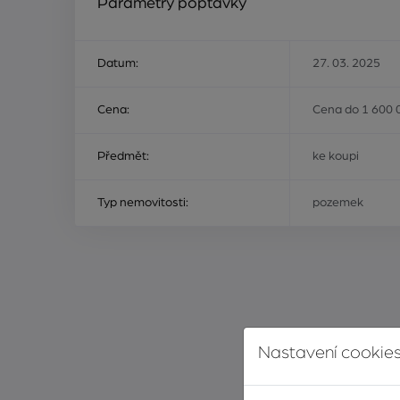
Parametry poptávky
Datum:
27. 03. 2025
Cena:
Cena do 1 600 
Předmět:
ke koupi
Typ nemovitosti:
pozemek
Nastavení cookies