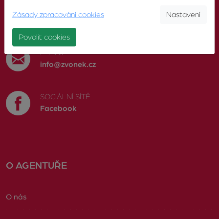
TELEFON
Zásady zpracování cookies
Nastavení
603 246 680
Povolit cookies
E-MAIL
info@zvonek.cz
SOCIÁLNÍ SÍTĚ
Facebook
O AGENTUŘE
O nás