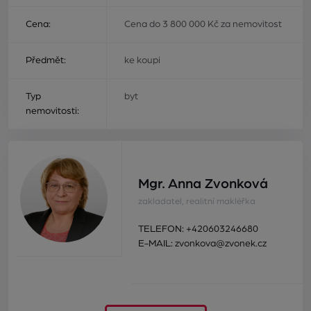
Cena:
Cena do 3 800 000 Kč za nemovitost
Předmět:
ke koupi
Typ
byt
nemovitosti:
Mgr. Anna Zvonková
zakladatel, realitní makléřka
TELEFON:
+420603246680
E-MAIL:
zvonkova@zvonek.cz