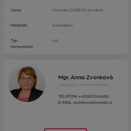
Cena:
Cena do 13 000 Kč za měsíc
Předmět:
k pronájmu
Typ
byt
nemovitosti:
Mgr. Anna Zvonková
zakladatel, realitní makléřka
TELEFON:
+420603246680
E-MAIL:
zvonkova@zvonek.cz