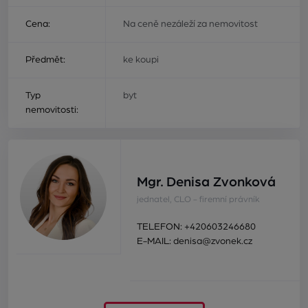
Cena:
Na ceně nezáleží za nemovitost
Předmět:
ke koupi
Typ
byt
nemovitosti:
Mgr. Denisa Zvonková
jednatel, CLO - firemní právník
TELEFON:
+420603246680
E-MAIL:
denisa@zvonek.cz