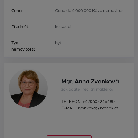
Cena:
Cena do 4 000 000 Kč za nemovitost
Předmět:
ke koupi
Typ
byt
nemovitosti:
Mgr. Anna Zvonková
zakladatel, realitní makléřka
TELEFON:
+420603246680
E-MAIL:
zvonkova@zvonek.cz