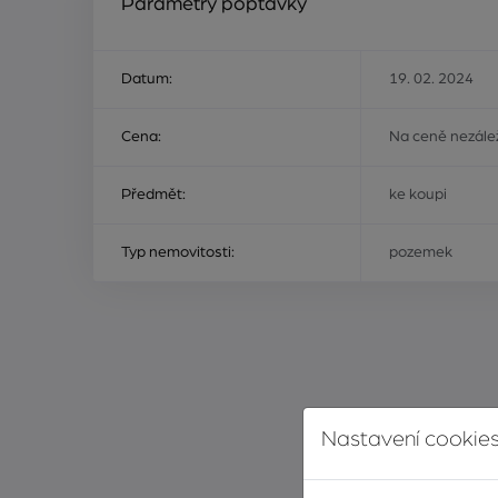
Parametry poptávky
Datum:
19. 02. 2024
Cena:
Na ceně nezálež
Předmět:
ke koupi
Typ nemovitosti:
pozemek
Nastavení cookies