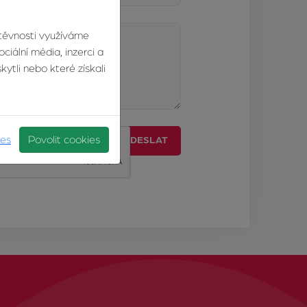
štěvnosti využíváme
ciální média, inzerci a
ytli nebo které získali
ies
Povolit cookies
ODESLAT