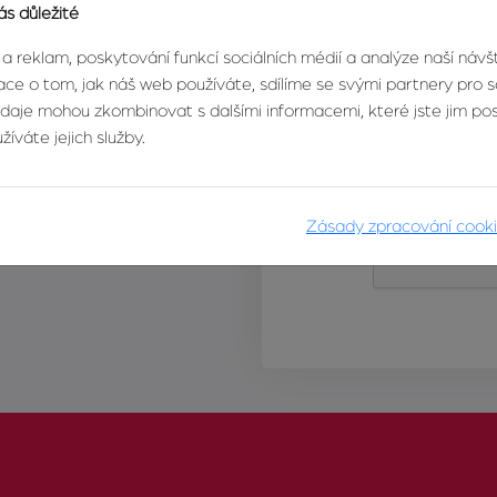
ás důležité
 a reklam, poskytování funkcí sociálních médií a analýze naší náv
ce o tom, jak náš web používáte, sdílíme se svými partnery pro so
údaje mohou zkombinovat s dalšími informacemi, které jste jim posk
íváte jejich služby.
Zásady zpracování cook