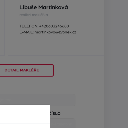
Libuše Martinková
realitní makléřka
TELEFON:
+420603246680
E-MAIL:
martinkova@zvonek.cz
DETAIL MAKLÉŘE
TELEFONNÍ ČÍSLO