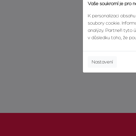
Vaše soukromí je pro n
K personalizaci obsahu
soubory cookie. Informa
analýzy. Partneři tyto 
v důsledku toho, že použ
Nastavení