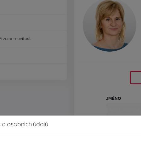
í za nemovitost
JMÉNO
 a osobních údajů
E-MAIL