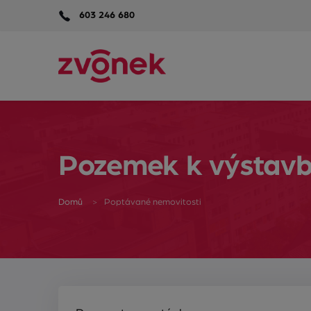
603 246 680
Pozemek k výstav
Domů
Poptávané nemovitosti