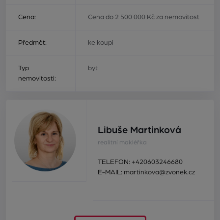
Cena:
Cena do 2 500 000 Kč za nemovitost
Předmět:
ke koupi
Typ
byt
nemovitosti:
Libuše Martinková
realitní makléřka
TELEFON:
+420603246680
E-MAIL:
martinkova@zvonek.cz