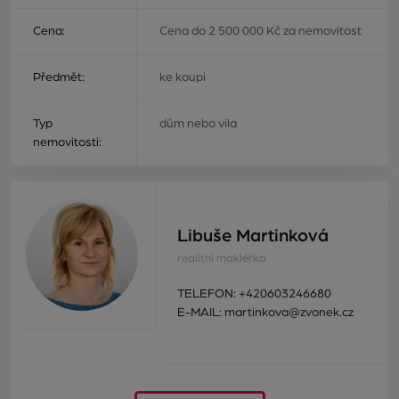
Cena:
Cena do 2 500 000 Kč za nemovitost
Předmět:
ke koupi
Typ
dům nebo vila
nemovitosti:
Libuše Martinková
realitní makléřka
TELEFON:
+420603246680
E-MAIL:
martinkova@zvonek.cz