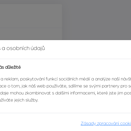
 a osobních údajů
í za nemovitost
ás důležité
 a reklam, poskytování funkcí sociálních médií a analýze naší náv
ce o tom, jak náš web používáte, sdílíme se svými partnery pro so
údaje mohou zkombinovat s dalšími informacemi, které jste jim posk
íváte jejich služby.
Zásady zpracování cook