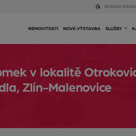
SPRÁVA PRON
NEMOVITOSTI
NOVÁ VÝSTAVBA
SLUŽBY
K
ek v lokalitě Otrokovic
dla, Zlín-Malenovice