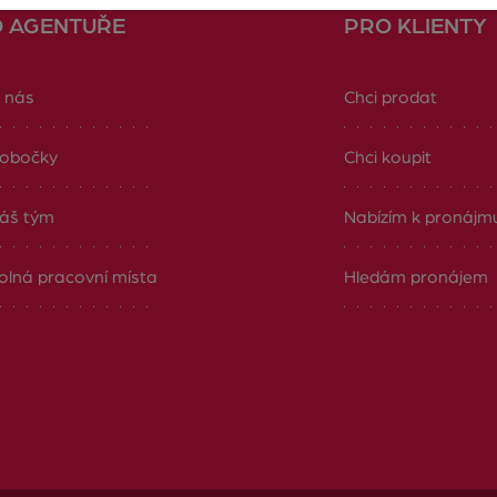
O AGENTUŘE
PRO KLIENTY
 nás
Chci prodat
obočky
Chci koupit
áš tým
Nabízím k pronájm
olná pracovní místa
Hledám pronájem