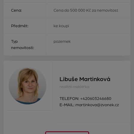
Cena:
Cena do 500 000 Kč za nemovitost
Předmět:
ke koupi
Typ
pozemek
nemovitosti:
Libuše Martinková
realitní makléřka
TELEFON:
+420603246680
E-MAIL:
martinkova@zvonek.cz